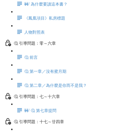
🚧/ 為什麼要讀這本書？
《鳳凰項目》私房標題
人物對照表
🤔 引導問題：零～六章
🤔 前言
🤔 第一章／沒有蜜月期
🤔 第二章／為什麼是你而不是我？
🤔 引導問題：七～十六章
🚧/ 🤔 第七章提問
🤔 引導問題：十七～廿四章